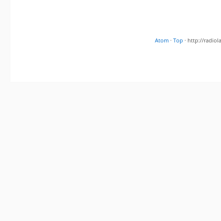
Atom
·
Top
· http://radi