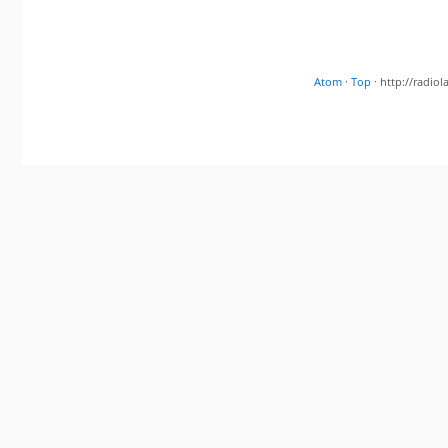
Atom
·
Top
· http://radi