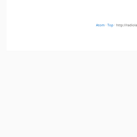
Atom
·
Top
· http://radi