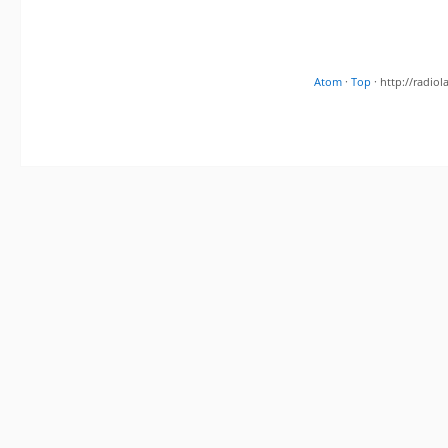
Atom
·
Top
· http://radi