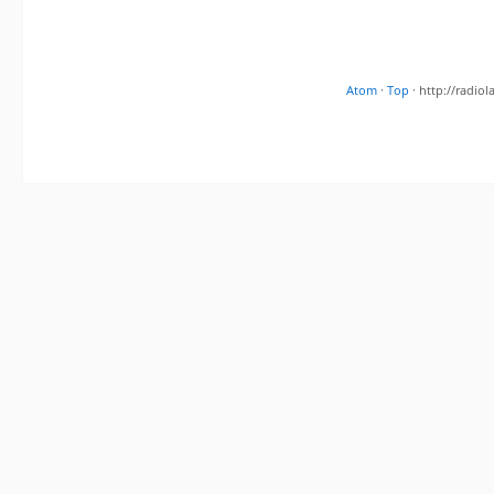
Atom
·
Top
· http://radi