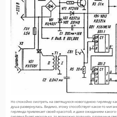
Но спокойно смотреть на светящуюся новогоднюю гирлянду как-
душа развернулась. Видимо, этому способствует какое-то мига
гирлянда привлекает своей красотой, и даже ожиданием какого-
гирлянд будет несколько, то возможно получить различные све