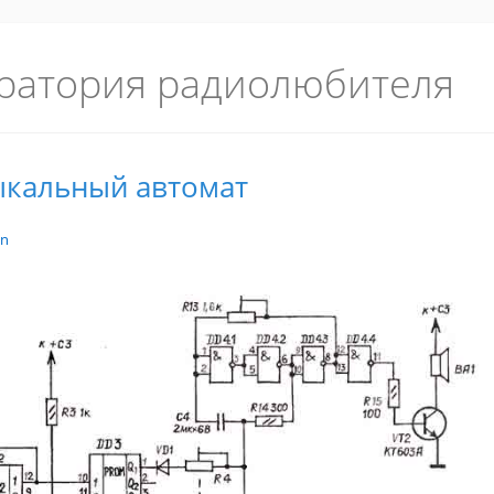
ратория радиолюбителя
зыкальный автомат
in