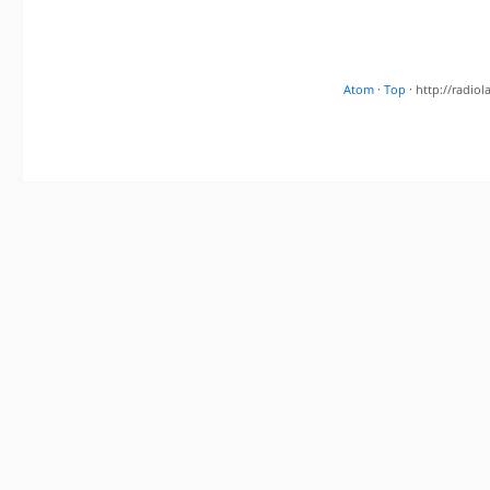
Atom
·
Top
· http://radi