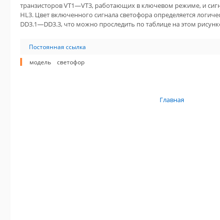
транзисторов VT1—VT3, работающих в ключевом режиме, и си
HL3. Цвет включенного сигнала светофора определяется логич
DD3.1—DD3.3, что можно проследить по таблице на этом рисунк
Постоянная ссылка
модель
светофор
Главная