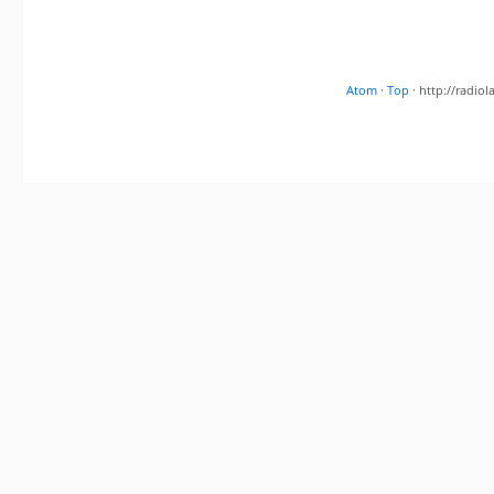
Atom
·
Top
· http://radi