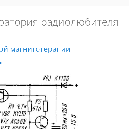
ратория радиолюбителя
ой магнитотерапии
in