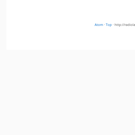
Atom
·
Top
· http://radi