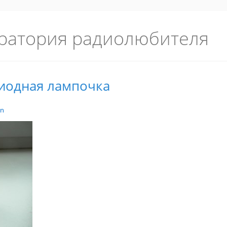
ратория радиолюбителя
иодная лампочка
in