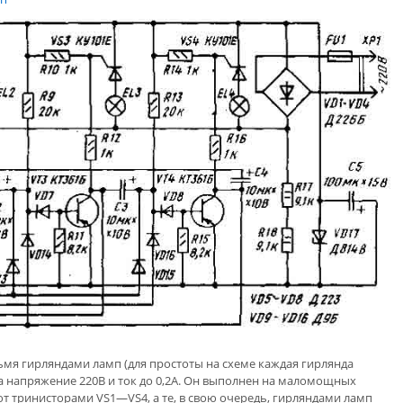
ьмя гирляндами ламп (для простоты на схеме каждая гирлянда
а напряжение 220В и ток до 0,2А. Он выполнен на маломощных
т тринисторами VS1—VS4, а те, в свою очередь, гирляндами ламп