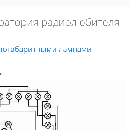
ратория радиолюбителя
алогабаритными лампами
in