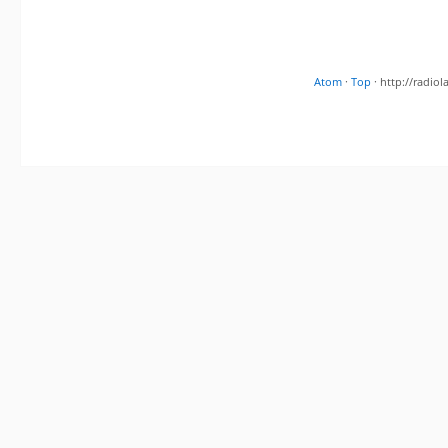
Atom
·
Top
· http://radi