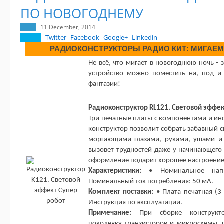
ПО НОВОГОДНЕМУ
11 December, 2014
Twitter
Facebook
Google+
Linkedin
РАДИОКОНСТРУКТОРЫ РАДИО КИТ: МИГАЕ
Не всё, что мигает в новогоднюю ночь - 
устройство можно поместить на, под и 
фантазии!
Радиоконструктор RL121. Световой эффек
Три печатные платы с компонентами и ин
конструктор позволит собрать забавный с
моргающими глазами, руками, ушами и 
вызовет трудностей даже у начинающего
оформление подарит хорошее настроение
Характеристики:
• Номинальное напр
Номинальный ток потребления: 50 мА.
Комплект поставки:
• Плата печатная (3 
Инструкция по эксплуатации.
Примечание:
При сборке конструкто
цоколёвку транзисторов и микросхемы, 