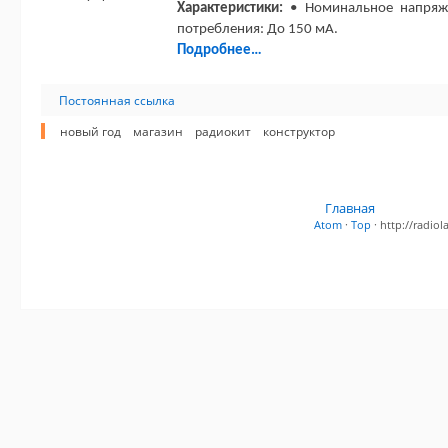
Характеристики:
• Номинальное напряжен
потребления: До 150 мА.
Подробнее…
Постоянная ссылка
новый год
магазин
радиокит
конструктор
Главная
Atom
·
Top
· http://radi