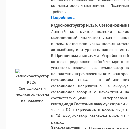
конденсаторов и светодиодов. Правильн
требует.
Подробнее…
Радиоконструктор RL126. Светодиодный 
Данный конструктор позволит ради
светодиодный индикатор уровня напря
индикатор позволит легко проконтролиро
автомобиля, или уровень напряжения н
В.
Принципиальная схема
Устройство соб
которая представляет собой четыре оп
усилитель включён как компаратор н
напряжения переключения компараторов
светодиоды D1-D4. В таблице показ
светодиодов напряжению на аккумуля
светодиодов говорит о нахождении н
соответствующими интерва
светодиода
Состояние аккумулятора
14,8
13,7 В
D2
Напряжение в норме 12,2 
В
D4
Аккумулятор разряжен ниже 11,7 
разряд
Характеристики:
• Номинальное напряже