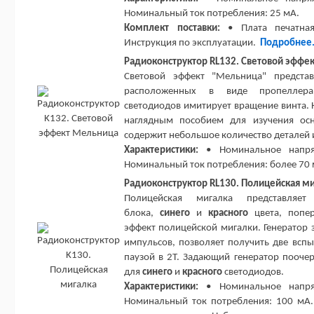
Номинальный ток потребления: 25 мА.
Комплект поставки:
• Плата печатная
Инструкция по эксплуатации.
Подробнее
Радиоконструктор RL132. Световой эффе
Световой эффект "Мельница" представ
расположенных в виде пропеллера
светодиодов имитирует вращение винта. 
наглядным пособием для изучения осн
содержит небольшое количество деталей и
Характеристики:
• Номинальное напряж
Номинальный ток потребления: более 70
Радиоконструктор RL130. Полицейская м
Полицейская мигалка представляе
блока,
синего
и
красного
цвета, попе
эффект полицейской мигалки. Генератор 
импульсов, позволяет получить две всп
паузой в 2Т. Задающий генератор пооче
для
синего
и
красного
светодиодов.
Характеристики:
• Номинальное напряж
Номинальный ток потребления: 100 м