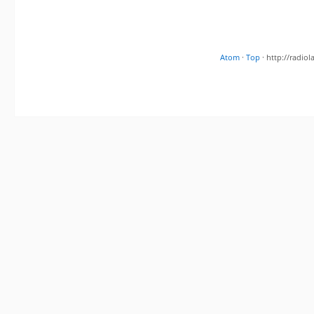
Atom
·
Top
· http://radi