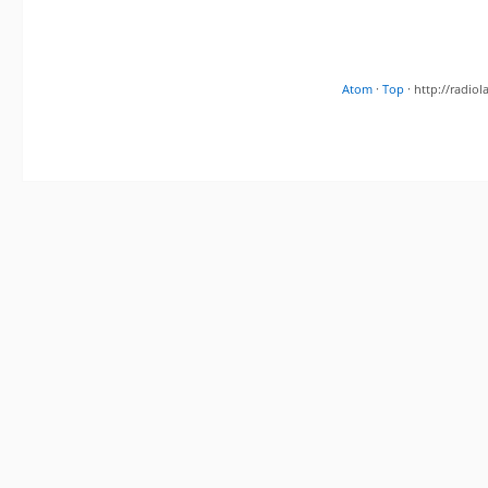
Atom
·
Top
· http://radi