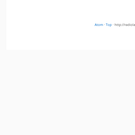
Atom
·
Top
· http://radi