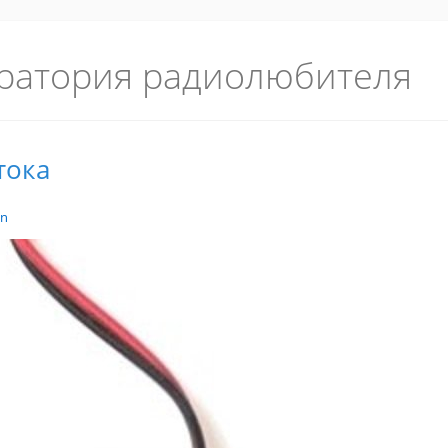
ратория радиолюбителя
тока
in