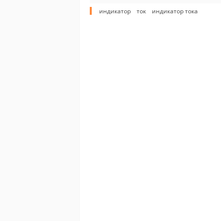
индикатор
ток
индикатор тока