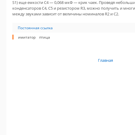
S1) еще емкости С4 — 0,068 мкФ — крик чаек. Проведя небольш
конденсаторов С4, С5 и резистором R3, можно получить и многи
между звуками зависит от величины номиналов R2 и С2.
Постоянная ссылка
имитатор
птица
Главная