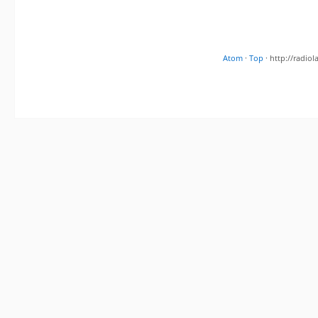
Atom
·
Top
· http://radi