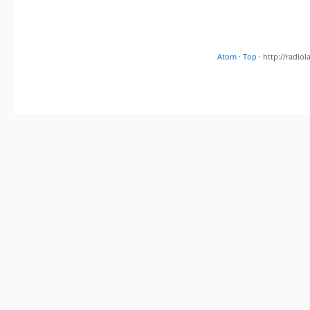
Atom
·
Top
· http://radi