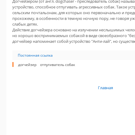
Догчейзером (от англ. dogchaser - преследователь собак) назы
устройство, способное отпугивать агрессивных собак. Такое ус
сельским почтальонам, для которых оно первоначально и пред
прохожему, в особенности в темную ночную пору, не говоря у
слабых детях.
Действие догчейзера основано на излучении неслышимых чело
но хорошо воспринимаемых собакой в виде своеобразного "без
догчейзер напоминает собой устройство "Анти-лай", но существ
Постоянная ссылка
догчейзер
отпугиватель собак
Главная