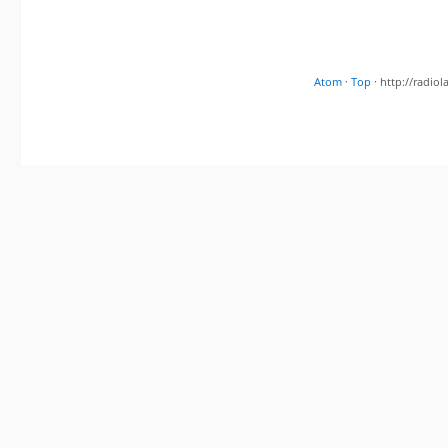
Atom
·
Top
· http://radi