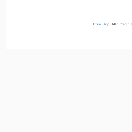
Atom
·
Top
· http://radi