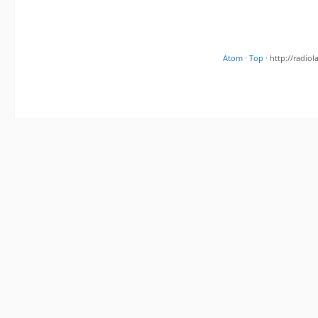
Atom
·
Top
· http://radi