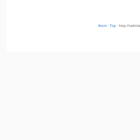
Atom
·
Top
· http://radi