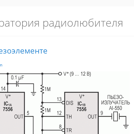
ратория радиолюбителя
ьезоэлементе
in