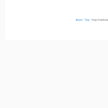
Atom
·
Top
· http://radi