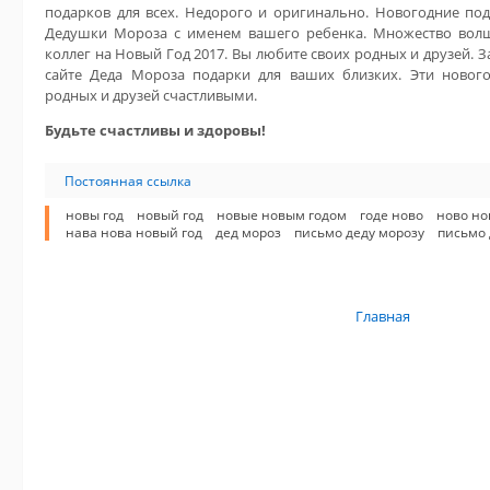
подарков для всех. Недорого и оригинально. Новогодние под
Дедушки Мороза с именем вашего ребенка. Множество волш
коллег на Новый Год 2017. Вы любите своих родных и друзей. 
сайте Деда Мороза подарки для ваших близких. Эти новог
родных и друзей счастливыми.
Будьте счастливы и здоровы!
Постоянная ссылка
новы год
новый год
новые новым годом
годе ново
ново но
нава нова новый год
дед мороз
письмо деду морозу
письмо 
Главная