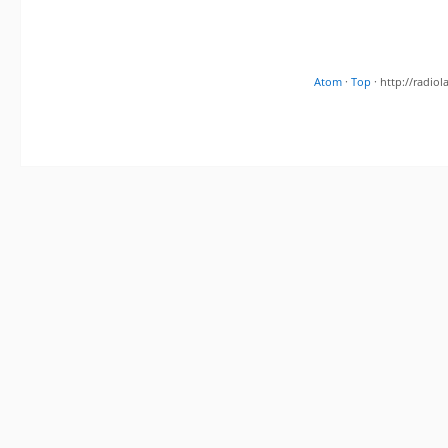
Atom
·
Top
· http://radi