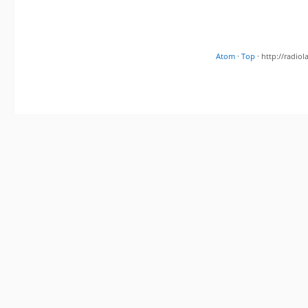
Atom
·
Top
· http://radi