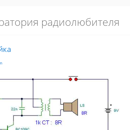
ратория радиолюбителя
йка
in