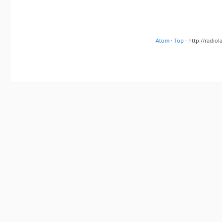
Atom
·
Top
· http://radi