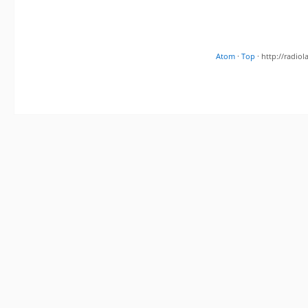
Atom
·
Top
· http://radi