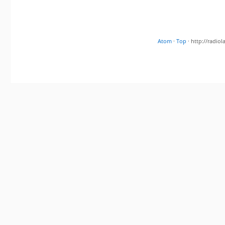
Atom
·
Top
· http://radi