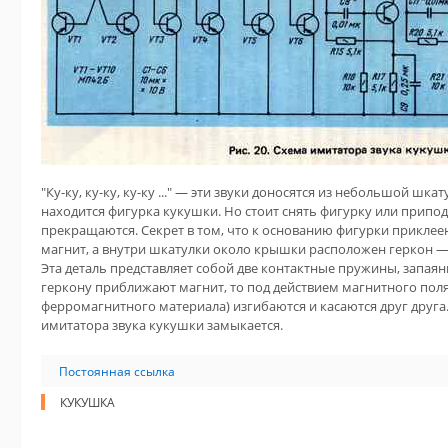
"Ку-ку, ку-ку, ку-ку ..." — эти звуки доносятся из небольшой шка
находится фигурка кукушки. Но стоит снять фигурку или припо
прекращаются. Секрет в том, что к основанию фигурки прикле
магнит, а внутри шкатулки около крышки расположен геркон —
Эта деталь представляет собой две контактные пружины, запаян
геркону приближают магнит, то под действием магнитного пол
ферромагнитного материала) изгибаются и касаются друг друга
имитатора звука кукушки замыкается.
Постоянная ссылка
КУКУШКА