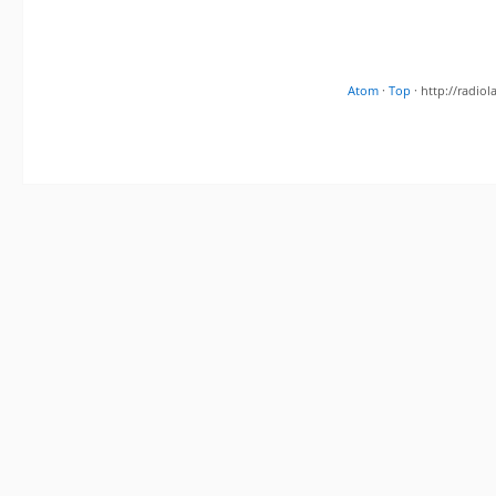
Atom
·
Top
· http://radi