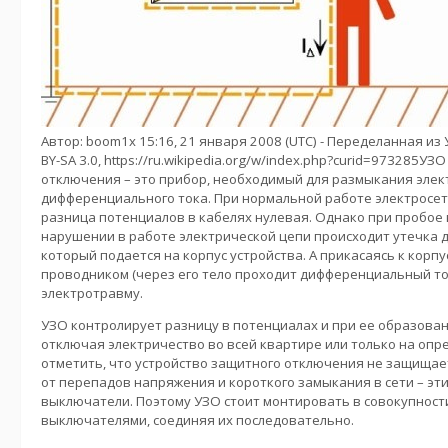
Автор: boom1x 15:16, 21 января 2008 (UTC) - Переделанная из
BY-SA 3.0, https://ru.wikipedia.org/w/index.php?curid=973285У
отключения – это прибор, необходимый для размыкания элект
дифференциального тока. При нормальной работе электросе
разница потенциалов в кабелях нулевая. Однако при пробое 
нарушении в работе электрической цепи происходит утечка 
который подается на корпус устройства. А прикасаясь к корпу
проводником (через его тело проходит дифференциальный ток
электротравму.
УЗО контролирует разницу в потенциалах и при ее образова
отключая электричество во всей квартире или только на опр
отметить, что устройство защитного отключения не защищае
от перепадов напряжения и короткого замыкания в сети – э
выключатели. Поэтому УЗО стоит монтировать в совокупност
выключателями, соединяя их последовательно.