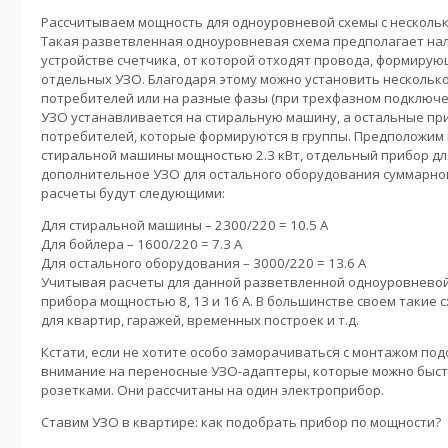
Рассчитываем мощность для одноуровневой схемы с нескол
Такая разветвленная одноуровневая схема предполагает на
устройстве счетчика, от которой отходят провода, формирую
отдельных УЗО. Благодаря этому можно установить нескольк
потребителей или на разные фазы (при трехфазном подключе
УЗО устанавливается на стиральную машину, а остальные п
потребителей, которые формируются в группы. Предположим
стиральной машины мощностью 2.3 кВт, отдельный прибор дл
дополнительное УЗО для остального оборудования суммарной
расчеты будут следующими:
Для стиральной машины – 2300/220 = 10.5 А
Для бойлера – 1600/220 = 7.3 А
Для остального оборудования – 3000/220 = 13.6 А
Учитывая расчеты для данной разветвленной одноуровневой
прибора мощностью 8, 13 и 16 А. В большинстве своем таки
для квартир, гаражей, временных построек и т.д.
Кстати, если не хотите особо заморачиваться с монтажом под
внимание на переносные УЗО-адаптеры, которые можно быс
розетками. Они рассчитаны на один электроприбор.
Ставим УЗО в квартире: как подобрать прибор по мощности?