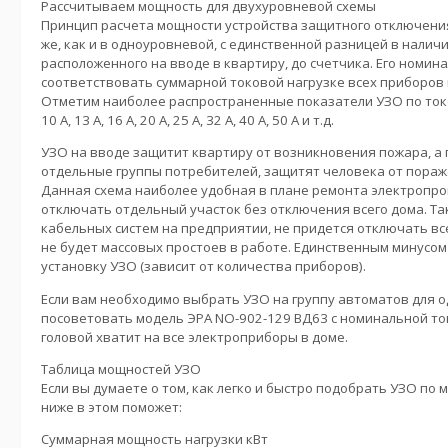
Рассчитываем мощность для двухуровневой схемы
Принцип расчета мощности устройства защитного отключения
же, как и в одноуровневой, с единственной разницей в налич
расположенного на вводе в квартиру, до счетчика. Его номин
соответствовать суммарной токовой нагрузке всех приборов 
Отметим наиболее распространенные показатели УЗО по токовой 
10 А, 13 А, 16 А, 20 А, 25 А, 32 А, 40 А, 50 А и т.д.
УЗО на вводе защитит квартиру от возникновения пожара, а
отдельные группы потребителей, защитят человека от пораж
Данная схема наиболее удобная в плане ремонта электропров
отключать отдельный участок без отключения всего дома. Та
кабельных систем на предприятии, не придется отключать вс
не будет массовых простоев в работе. Единственным минусо
установку УЗО (зависит от количества приборов).
Если вам необходимо выбрать УЗО на группу автоматов для о
посоветовать модель ЭРА NO-902-129 ВД63 с номинальной токо
головой хватит на все электроприборы в доме.
Таблица мощностей УЗО
Если вы думаете о том, как легко и быстро подобрать УЗО по
ниже в этом поможет:
Суммарная мощность нагрузки кВт