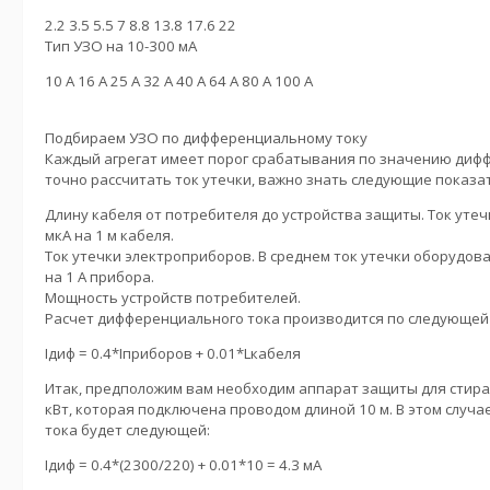
2.2 3.5 5.5 7 8.8 13.8 17.6 22
Тип УЗО на 10-300 мА
10 А 16 А 25 А 32 А 40 А 64 А 80 А 100 А
Подбираем УЗО по дифференциальному току
Каждый агрегат имеет порог срабатывания по значению диф
точно рассчитать ток утечки, важно знать следующие показа
Длину кабеля от потребителя до устройства защиты. Ток утеч
мкА на 1 м кабеля.
Ток утечки электроприборов. В среднем ток утечки оборудова
на 1 А прибора.
Мощность устройств потребителей.
Расчет дифференциального тока производится по следующей
Iдиф = 0.4*Iприборов + 0.01*Lкабеля
Итак, предположим вам необходим аппарат защиты для стир
кВт, которая подключена проводом длиной 10 м. В этом случ
тока будет следующей:
Iдиф = 0.4*(2300/220) + 0.01*10 = 4.3 мА