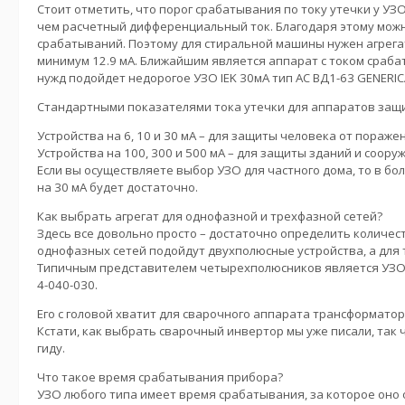
Стоит отметить, что порог срабатывания по току утечки у УЗ
чем расчетный дифференциальный ток. Благодаря этому мож
срабатываний. Поэтому для стиральной машины нужен агрега
минимум 12.9 мА. Ближайшим является аппарат с током сраба
нужд подойдет недорогое УЗО IEK 30мА тип AC ВД1-63 GENERIC
Стандартными показателями тока утечки для аппаратов защ
Устройства на 6, 10 и 30 мА – для защиты человека от пораже
Устройства на 100, 300 и 500 мА – для защиты зданий и соору
Если вы осуществляете выбор УЗО для частного дома, то в б
на 30 мА будет достаточно.
Как выбрать агрегат для однофазной и трехфазной сетей?
Здесь все довольно просто – достаточно определить количес
однофазных сетей подойдут двухполюсные устройства, а дл
Типичным представителем четырехполюсников является УЗО I
4-040-030.
Его с головой хватит для сварочного аппарата трансформатор
Кстати, как выбрать сварочный инвертор мы уже писали, так
гиду.
Что такое время срабатывания прибора?
УЗО любого типа имеет время срабатывания, за которое оно