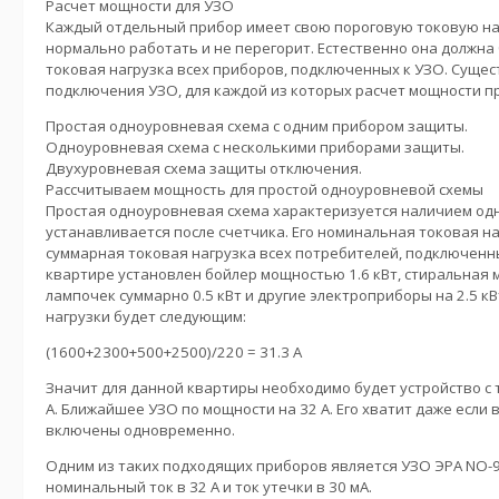
Расчет мощности для УЗО
Каждый отдельный прибор имеет свою пороговую токовую наг
нормально работать и не перегорит. Естественно она должна
токовая нагрузка всех приборов, подключенных к УЗО. Сущес
подключения УЗО, для каждой из которых расчет мощности п
Простая одноуровневая схема с одним прибором защиты.
Одноуровневая схема с несколькими приборами защиты.
Двухуровневая схема защиты отключения.
Рассчитываем мощность для простой одноуровневой схемы
Простая одноуровневая схема характеризуется наличием одн
устанавливается после счетчика. Его номинальная токовая н
суммарная токовая нагрузка всех потребителей, подключенн
квартире установлен бойлер мощностью 1.6 кВт, стиральная м
лампочек суммарно 0.5 кВт и другие электроприборы на 2.5 кВ
нагрузки будет следующим:
(1600+2300+500+2500)/220 = 31.3 А
Значит для данной квартиры необходимо будет устройство с 
А. Ближайшее УЗО по мощности на 32 А. Его хватит даже если
включены одновременно.
Одним из таких подходящих приборов является УЗО ЭРА NO-9
номинальный ток в 32 А и ток утечки в 30 мА.